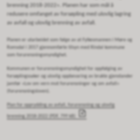
brenning 2018-2022». Planen har som mål å
redusere omfanget av forsøpling med ulovlig lagring
av avfall og ulovlig brenning av avfall.
Planen er utarbeidet som følge av at Fylkesmannen i Møre og
Romsdal i 2017 gjennomførte tilsyn med Rindal kommune
som forurensningsmyndighet.
Kommunen er forurensningsmyndighet for oppfølging av
forsøplingssaker og ulovlig oppbevaring av brukte gjenstander
jamfør «Lov om vern mot forurensninger og om avfall»
(forurensningsloven).
Plan for opprydding av avfall, forurensning og ulovlig
brenning 2018-2022
(PDF, 799 kB)