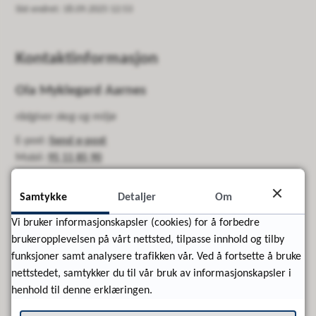
Sist endret
18.09.2025 12:53
Kontaktinformasjon
Ola Myklegard Aarnes
rådgiver skog og miljø
E-post
Send e-post
Mobil
95 11 85 90
Avtal møte med Ola
Samtykke
Detaljer
Om
Vi bruker informasjonskapsler (cookies) for å forbedre
brukeropplevelsen på vårt nettsted, tilpasse innhold og tilby
funksjoner samt analysere trafikken vår. Ved å fortsette å bruke
nettstedet, samtykker du til vår bruk av informasjonskapsler i
henhold til denne erklæringen.