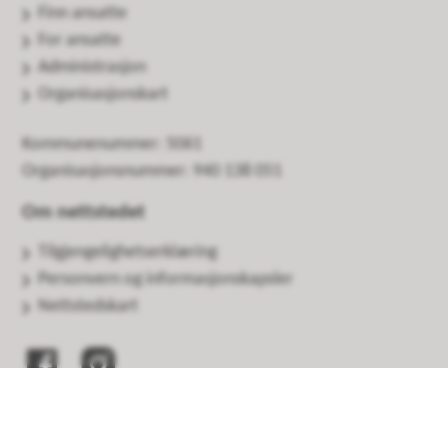
Finn ansatte
For ansatte
Administrasjon
Organisasjonskart
Kommunenummer: 5061
Organisasjonsnummer: 940 138 051
Om nettstedet
Tilgjengelighetserklæring
Personvern og informasjonskapsler
Nettstedskart