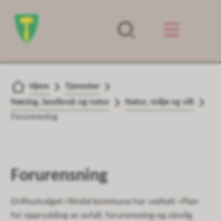
Forsiden
Du er her:
Hjem
Tjenester
Næring, landbruk og natur
Natur, miljø og vilt
Forurensning
Forurensning
Driftsutvalget i Rindal kommune har vedtatt «Plan
for opprydding av avfall, forurensning og ulovlig