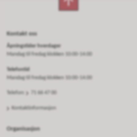
Kontakt oss
Åpningstider hverdager
Mandag til fredag klokken 10:00-14:00
Telefontid
Mandag til fredag klokken 10:00-14:00
Telefon:
71 66 47 00
Kontaktinformasjon
Organisasjon