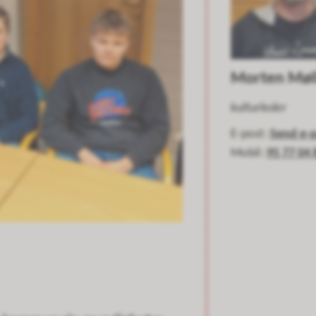
Morten Møl
kulturleder
E-post
Send e-
Mobil
95 77 04 