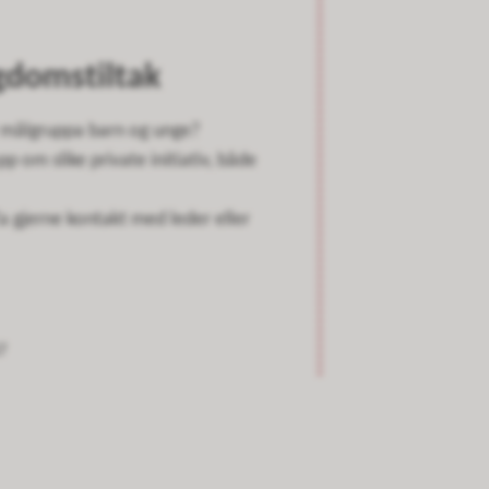
gdomstiltak
or målgruppa barn og unge?
 om slike private initiativ, både
 gjerne kontakt med leder eller
7