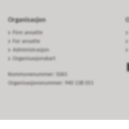
Organisasjon
O
Finn ansatte
For ansatte
Administrasjon
Organisasjonskart
Kommunenummer: 5061
Organisasjonsnummer: 940 138 051