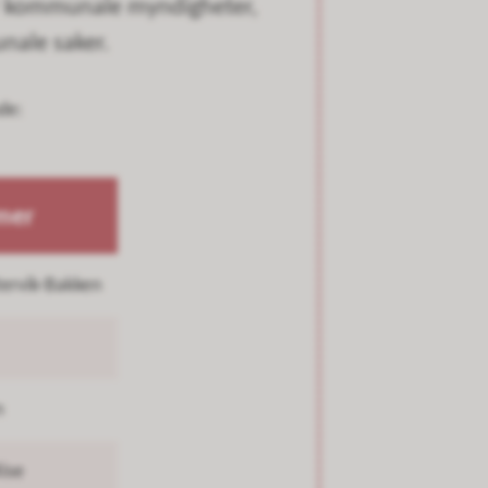
r kommunale myndigheter,
nale saker.
de:
mer
ervik-Bakken
n
Rise