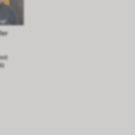
ler
post
82