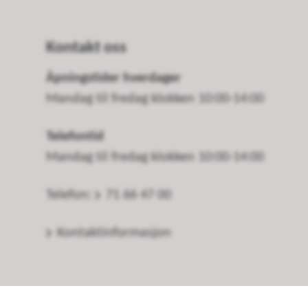
Kontakt oss
Åpningstider hverdager
Mandag til fredag klokken 10:00-14:00
Telefontid
Mandag til fredag klokken 10:00-14:00
Telefon:
71 66 47 00
Kontaktinformasjon