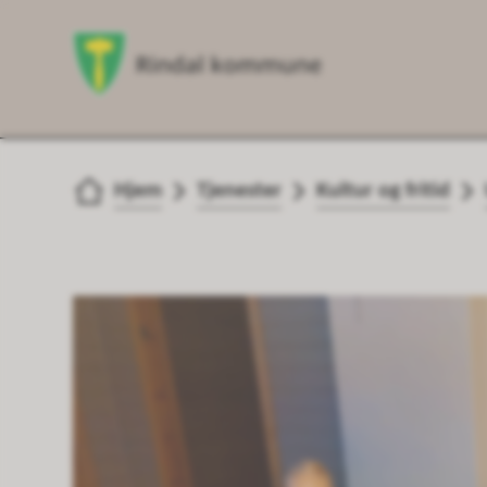
Du er her:
Hjem
Tjenester
Kultur og fritid