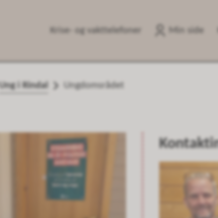
Krise- og vakttelefoner
Min side
Ung i Rindal
Ungdomsrådet
Kontakti