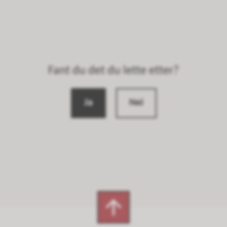
Fant du det du lette etter?
Ja
Nei