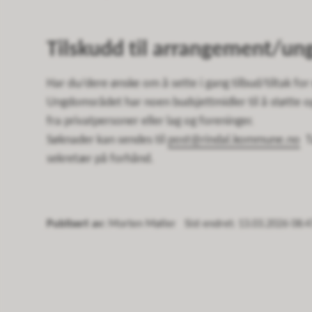
Tilskudd til arrangement/un
Har du/dere ønske om å sette i gang tilbud/tiltak f
Ungdomsrådet har noen budsjettmidler til å støtte opp
fra privatpersoner eller lag og foreninger.
Søknader kan sendes til
post@rindal.kommune.no
Ta
sekretær på forhånd.
Publisert av
Morten Møller
Sist endret
13.03.2026 08:4