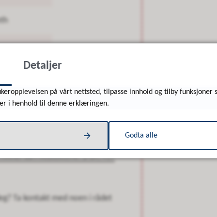
eth
Detaljer
ådet, og kan kontaktes på mobil
95
keropplevelsen på vårt nettsted, tilpasse innhold og tilby funksjoner 
ne.no
.
er i henhold til denne erklæringen.
or barn og unge i kommunen, og på
 privat regi rettet mot målgruppa
Godta alle
inner du i vedtektene.
(PDF, 419
deg? Ta kontakt med noen i rådet