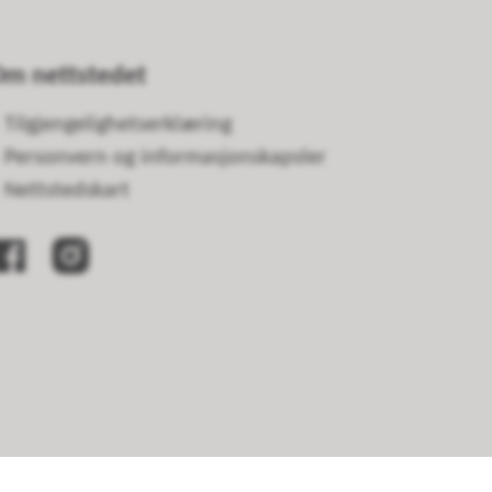
m nettstedet
Tilgjengelighetserklæring
Personvern og informasjonskapsler
Nettstedskart