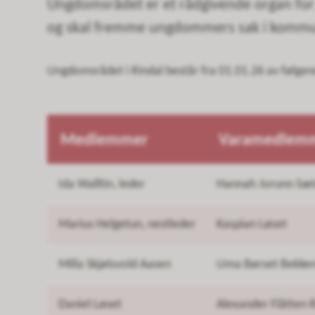
Ungdomsrådet er et rådgivende organ fo
og skal fremme ungdommers sak i kommu
Ungdomsrådet i Rindal består fra 01.01.26 av følgen
Medlemmer
Varamedlem
Ida Walltin, leder
Hannah Jorunn Sæt
Marius Helgetun, nestleder
Kaspian Løset
Milla Skjølsvold Aasen
Uma Børset Bekke
Daniel Løset
Alexander Flåtten 