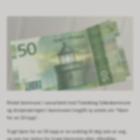
Rindal kommune i samarbeid med Trøndelag fylkeskommune
og drosjenæringen i kommunen inngått ny avtale om "Hjem
for en 50-lapp".
Trygt hjem for en 50-lapp er en ordning til deg som er ung,
og som har behov for trygg hjemreise etter offentlige