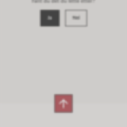
Fant du det du lette etter?
Ja
Nei