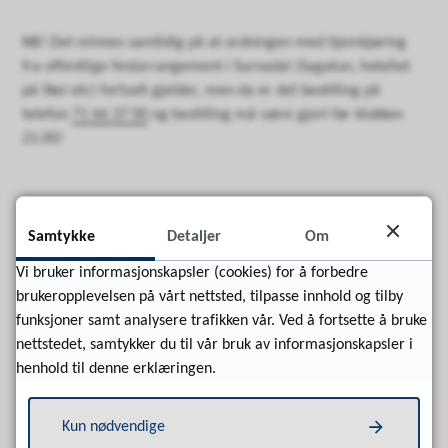
NB! Det minnes samtidig på at ordningen med hjemkjøring
fra offentlige festarrangement i Surnadal (Sagatun, hotellet
på Skei etc) fortsatt gjelder, men da er det bestilling på
telefon
71 66 37 00
og bestilling må være gjort før klokken
21.00!
Sist endret
23.12.2025 12:13
Samtykke
Detaljer
Om
Vi bruker informasjonskapsler (cookies) for å forbedre
Kontaktinformasjon
brukeropplevelsen på vårt nettsted, tilpasse innhold og tilby
funksjoner samt analysere trafikken vår. Ved å fortsette å bruke
nettstedet, samtykker du til vår bruk av informasjonskapsler i
henhold til denne erklæringen.
Kun nødvendige