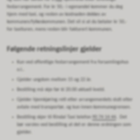
festarrangement. For kr 50,- i egenandel kommer du deg
hjem med taxi, og resten av kostnaden dekkes av
kommunen/fylkeskommunen. Det vil si at du betaler kr 50,-
for taxituren, mens resten blir fakturert kommunen.
Følgende retningslinjer gjelder
Kun ved offentlige festarrangement fra forsamlingshus
o.l..
Gjelder ungdom mellom 15 og 22 år.
Bestilling må skje før kl 20.00 aktuell kveld.
Gjelder hjemkjøring rett etter arrangementets slutt etter
avtale med transportør, og kun innen kommunegrensen.
Bestilling skjer til Rindal Taxi telefon
90 74 14 44
. Det
bør varsles ved bestilling at det er denne ordningen som
gjelder.