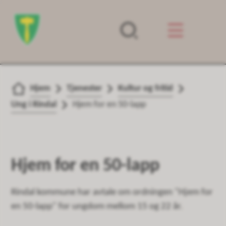
Forsiden
Du er her:
Hjem
Tjenester
Kultur og fritid
Ung i Rindal
Hjem for en 50-lapp
Hjem for en 50-lapp
Rindal kommune har avtale om ordningen "Hjem for
en 50-lapp" for ungdom mellom 15 og 22 år.