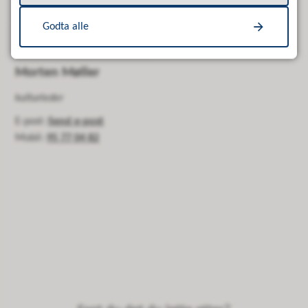
Godta alle
Morten Møller
kulturleder
E-post
Send e-post
Mobil
95 77 04 82