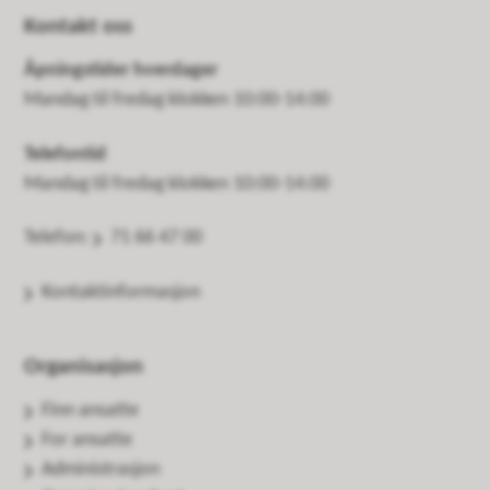
Kontakt oss
Åpningstider hverdager
Mandag til fredag klokken 10:00-14:00
Telefontid
Mandag til fredag klokken 10:00-14:00
Telefon:
71 66 47 00
Kontaktinformasjon
Organisasjon
Finn ansatte
For ansatte
Administrasjon