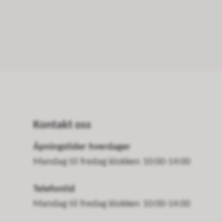
Kontakt oss
Åpningstider hverdager
Mandag til fredag klokken 10:00-14:00
Telefontid
Mandag til fredag klokken 10:00-14:00