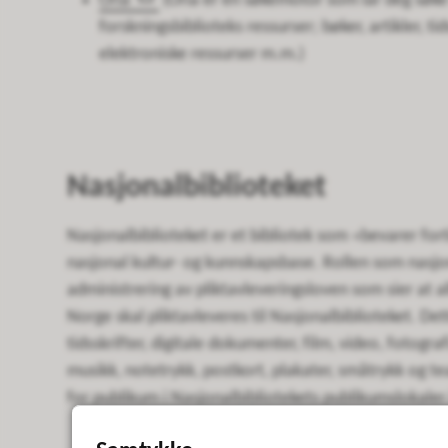
Oria
(Oria er en søkemotor som lar deg søke 
forskningsbiblioteks ressurser; bøker, artikler, tid
elektroniske ressurser m.m.)
Nasjonalbiblioteket
Nasjonalbiblioteket er et bibliotek som «bevarer fo
nasjonal kultur- og kunnskapsbase. Rollen som nasjo
administrering av pliktavleveringsloven som sier at
Norge skal pliktavleveres til Nasjonalbiblioteket. Det
tidsskrifter, digitale dokumenter, film, video, fotograf
musikk, notetrykk, postkort, plakater, småtrykk og teat
for publikum i Nasjonalbibliotekets publikumslokaler 