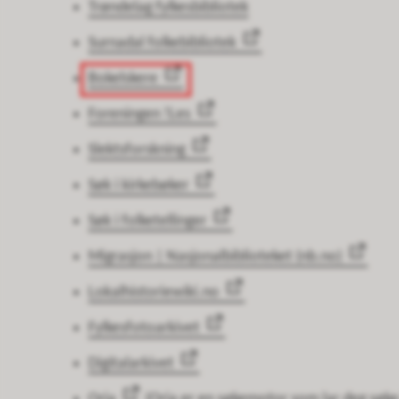
Trøndelag fylkesbibliotek
Surnadal folkebibliotek
Bokelskere
Foreningen !Les
Slektsforskning
Søk i kirkebøker
Søk i folketellinger
Migrasjon | Nasjonalbiblioteket (nb.no)
Lokalhistoriewiki.no
Fylkesfotoarkivet
Digitalarkivet