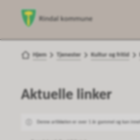
Du er her:
Hjem
Tjenester
Kultur og fritid
Aktuelle linker
Denne artikkelen er over 1 år gammel og kan inne