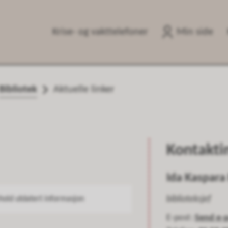
Krise- og vakttelefoner
Min side
Bibliotek
Aktuelle linker
Kontakti
Ida Kaspara
biblioteksjef
hold utdatert informasjon
E-post
Send e-