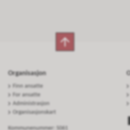
Organisasjon
O
Finn ansatte
For ansatte
Administrasjon
Organisasjonskart
Kommunenummer: 5061