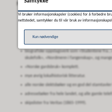
Samtykke
Nasjonalbiblioteket har følgende av sl
Vi bruker informasjonskapsler (cookies) for å forbedre bru
alle norske bygdebøker.
nettstedet, samtykker du til vår bruk av informasjonskapsl
alle norske aviser fra 1763 til i dag.
Over 2 000 000 aviser fra hele landet er digitalis
Kun nødvendige
Over 2 000 album med utklipte nekrologer fra 192
biografiske oppslagsverk som «Studentene fra…
skulefolk», «Nordmenn i fangenskap», og mange
«Norske gardsbruk» komplett.
mye øvrig lokalhistorisk litteratur.
alle norske slektsbøker og en god del stamtavler 
adressebøker fra hele landet, og alle gamle tel
skipslister fra Veritas (1865-1999).