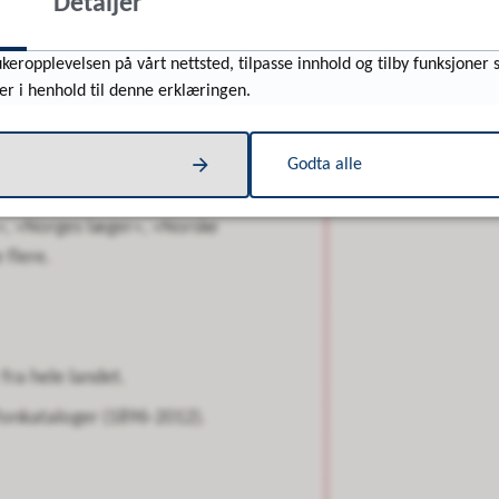
Detaljer
ektshistorisk interesse
keropplevelsen på vårt nettsted, tilpasse innhold og tilby funksjoner 
er i henhold til denne erklæringen.
erte og søkbare i fulltekst.
Godta alle
0 til 1980, organisert alfabetisk.
», «Norges læger», «Norske
 flere.
fra hele landet.
efonkataloger (1896-2012).