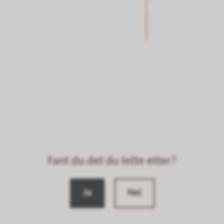
Fant du det du lette etter?
Ja
Nei