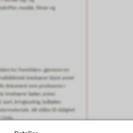
i norske fag- og
sskrifter, musikk, filmer og
rtiden for fremtiden» gjennom en
nalbibliotek innebærer blant annet
 alle dokument som produseres i
te innebærer bøker, aviser,
i, kart, kringkasting, lydbøker,
ermateriale. Alt stilles til rådighet
i Oslo.