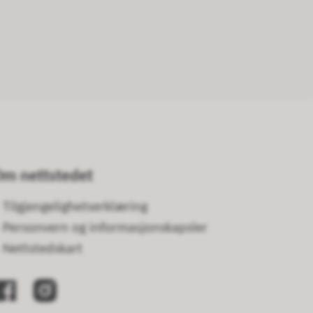
m nettstedet
Tilgjengelighetserklæring
Personvern og informasjonskapsler
Nettstedskart