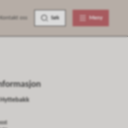
Kontakt oss
Søk
Meny
nformasjon
 Hyttebakk
post