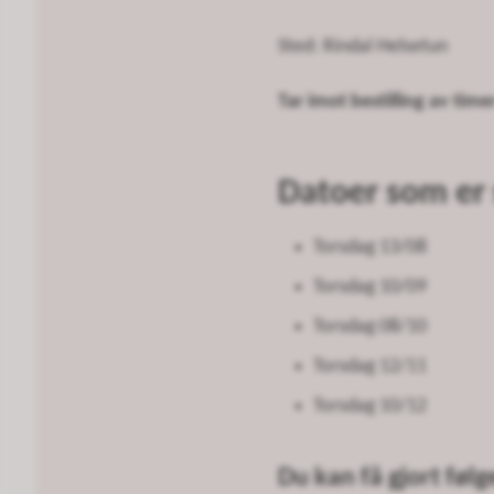
Sted: Rindal Helsetun
Tar imot bestilling av time
Datoer som er s
Torsdag 13/08
Torsdag 10/09
Torsdag 08/10
Torsdag 12/11
Torsdag 10/12
Du kan få gjort føl