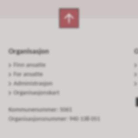
Organisasjon
O
Finn ansatte
For ansatte
Administrasjon
Organisasjonskart
Kommunenummer: 5061
Organisasjonsnummer: 940 138 051