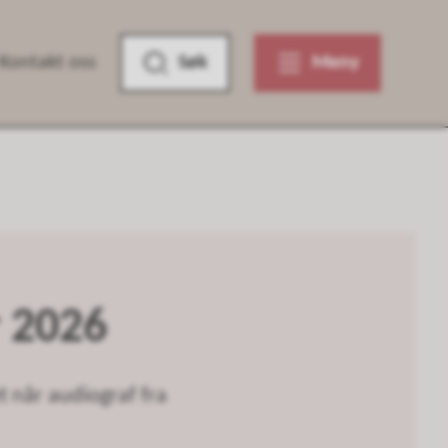
Kontakt oss
Søk
Meny
r 2026
 når audiograf fra