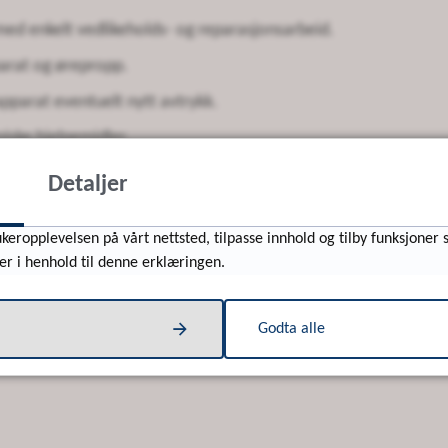
ed enkelt vedlikeholds- og reparasjonsarbeid.
arat og ørepropp.
apparat eventuelt nytt avtrykk.
iske hjelpemidler.
til hovedforhandler for reparasjon.
Detaljer
keropplevelsen på vårt nettsted, tilpasse innhold og tilby funksjoner 
er med faktura i etterkant. De som har frikort, har ingen eg
er i henhold til denne erklæringen.
lskontakt/ergoterapeut Line Todalshaug for å bestille time.
Godta alle