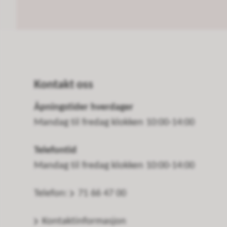
Kontakt oss
Åpningstider hverdager
Mandag til fredag klokken 10:00-14:00
Telefontid
Mandag til fredag klokken 10:00-14:00
Telefon:
71 66 47 00
Kontaktinformasjon