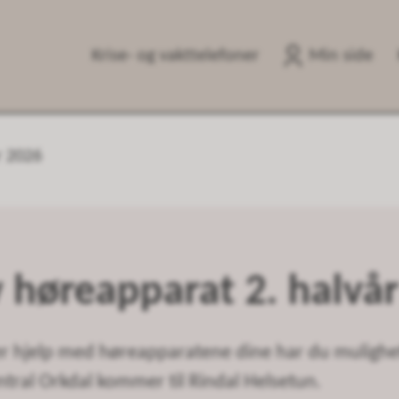
Krise- og vakttelefoner
Min side
r 2026
v høreapparat 2. halvå
er hjelp med høreapparatene dine har du mulighet
tral Orkdal kommer til Rindal Helsetun.