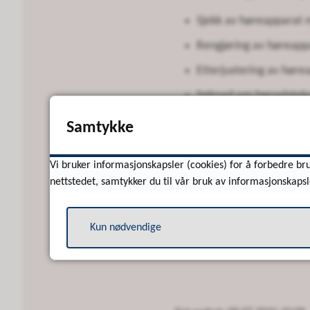
Sjekk av høreapparat m
Rengjøring av høreapp
Etterjustering av høre
Søknad om hørselstekn
Innsending av apparat 
Samtykke
Råd og veiledning.
Vi bruker informasjonskapsler (cookies) for å forbedre bru
Egenandel på servicen komm
nettstedet, samtykker du til vår bruk av informasjonskapsl
Send SMS eller ring hørse
Kun nødvendige
Telefon:
901 60 864