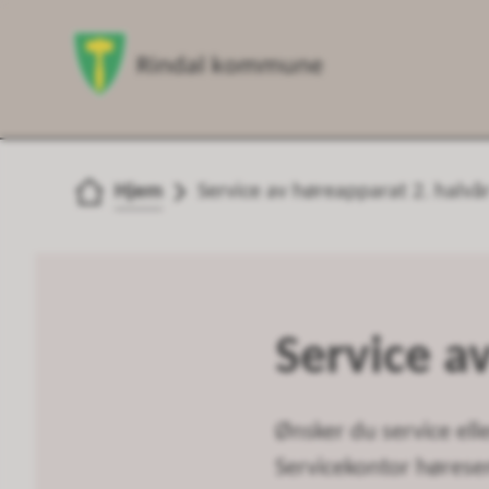
Du er her:
Hjem
Service av høreapparat 2. halvå
Service a
Ønsker du service ell
Servicekontor høresen