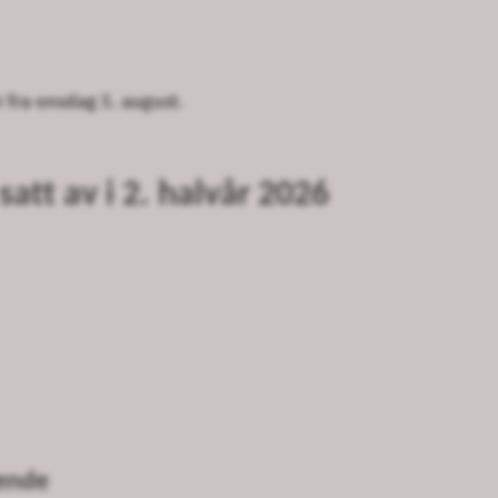
r fra onsdag 5. august.
att av i 2. halvår 2026
gende