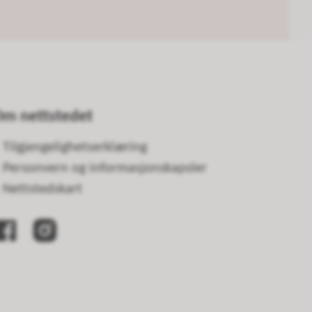
m nettstedet
Tilgjengelighetserklæring
Personvern og informasjonskapsler
Nettstedskart