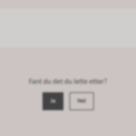
Fant du det du lette etter?
Ja
Nei