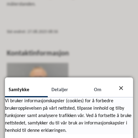
målerstanden.
Sist endret
27.08.2025 08:56
Kontaktinformasjon
Samtykke
Detaljer
Om
Vi bruker informasjonskapsler (cookies) for å forbedre
brukeropplevelsen på vårt nettsted, tilpasse innhold og tilby
funksjoner samt analysere trafikken vår. Ved å fortsette å bruke
nettstedet, samtykker du til vår bruk av informasjonskapsler i
henhold til denne erklæringen.
Nils Ole Evjen