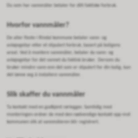
Du som har vannmåler betaler for ditt faktiske forbruk.
Hvorfor vannmåler?
De aller fleste i Rindal kommune betaler vann- og
avløpsgebyr etter et stipulert forbruk, basert på boligens
areal. Ved å montere vannmåler, betaler du vann- og
avløpsgebyr for det vannet du faktisk bruker. Dersom du
bruker mindre vann enn det som er stipulert for din bolig, kan
det lønne seg å installere vannmåler.
Slik skaffer du vannmåler
Ta kontakt med en godkjent rørlegger. Samtidig med
monteringen ordner de med den nødvendige kontakt opp mot
kommunen slik at vannmåleren blir registrert.