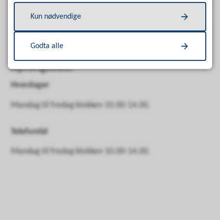
enhetsleder teknikk, landbruk og miljø
Kun nødvendige
E-post
Send e-post
Mobil
91 31 07 89
Godta alle
Åpningstider
Hverdager
Mandag til fredag klokken 10.00-14.00.
Telefontid
Mandag til fredag klokken 10.00-14.00.