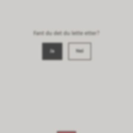
Fant du det du lette etter?
Ja
Nei