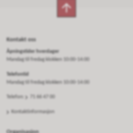
Kontakt oss
Åpningstider hverdager
Mandag til fredag klokken 10:00-14:00
Telefontid
Mandag til fredag klokken 10:00-14:00
Telefon:
71 66 47 00
Kontaktinformasjon
Organisasjon