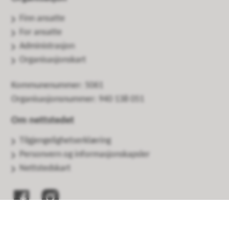
Finn ansatte
For ansatte
Administrasjon
Organisasjonskart
Kommunenummer: 5061
Organisasjonsnummer: 940 138 051
Om nettstedet
Tilgjengelighetserklæring
Personvern og informasjonskapsler
Nettstedskart