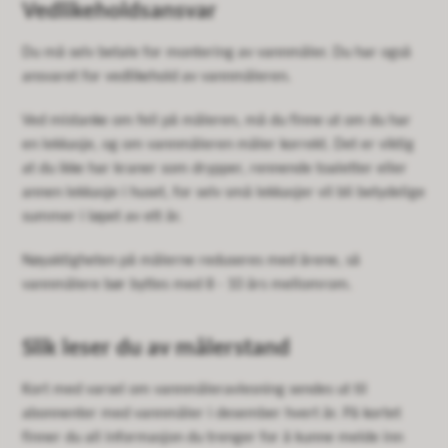
Vedlikeholdsansvar
Du må selv betale for montering av vannmåler. Du har også
ansvaret for vedlikehold av vannmåleren.
Ved mistanke om feil på måleren, må du finne ut om du har
en lekkasje, og om vannmåleren måler korrekt. Det er viktig
at du ikke har kraner som drypper, rennende toaletter eller
annen lekkasje i huset, for selv små lekkasjer vil bli betydelige
summer i løpet av ett år.
Nøyaktigheten på målerne reduseres med årene, så
vannmålere bør byttes med 8 - 10 års mellomrom.
Slik leser du av målerstand
Kort med varsel om vannmåleravlesning sendes ut til
abonnenter med vannmåler i desember hvert år. På kortet
finner du all informasjon du trenger for å kunne melde inn