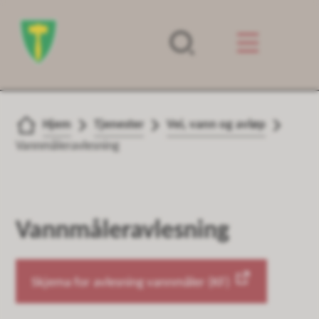
Forsiden
Du er her:
Hjem
Tjenester
Vei, vann og avløp
Vannmåleravlesning
Vannmåleravlesning
Skjema for avlesning vannmåler (KF)