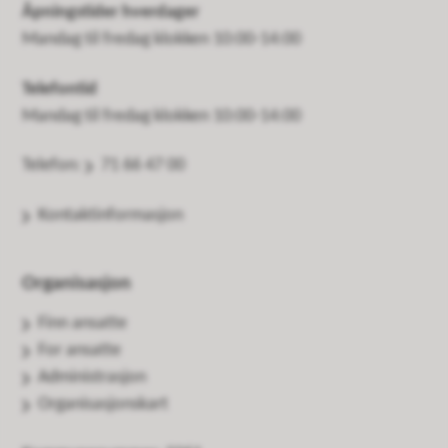
Åpningstider hverdager
Mandag til fredag klokken 10:00-14:00
Telefontid
Mandag til fredag klokken 10:00-14:00
Telefon:
71 66 47 00
Kontaktinformasjon
Organisasjon
Finn ansatte
For ansatte
Administrasjon
Organisasjonskart