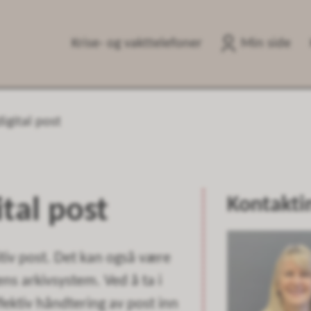
Krise- og vakttelefoner
Min side
digital post
Kontakti
ital post
itiv post. Det kan også være
ns arkivsystem. Ved å ta i
ffektiv håndtering av post inn