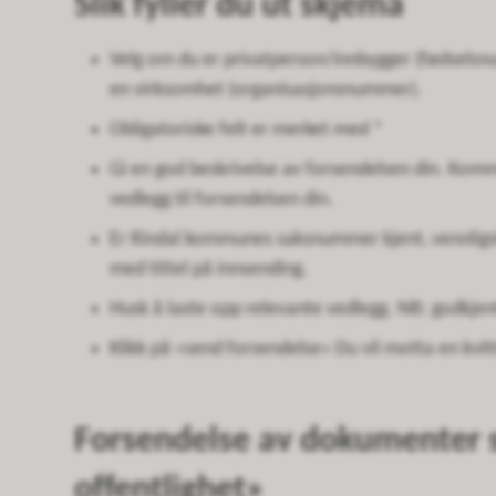
Slik fyller du ut skjema
Velg om du er privatperson/innbygger (fødselsn
en virksomhet (organisasjonsnummer).
Obligatoriske felt er merket med *
Gi en god beskrivelse av forsendelsen din. Komm
vedlegg til forsendelsen din.
Er Rindal kommunes saksnummer kjent, vennligst 
med tittel på innsending.
Husk å laste opp relevante vedlegg. NB: godkjent
Klikk på «send forsendelse» Du vil motta en kvit
Forsendelse av dokumenter 
offentlighet»