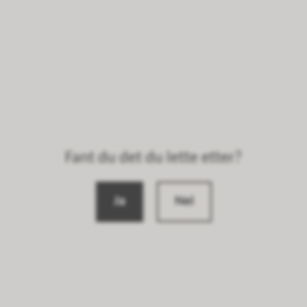
Fant du det du lette etter?
Ja
Nei