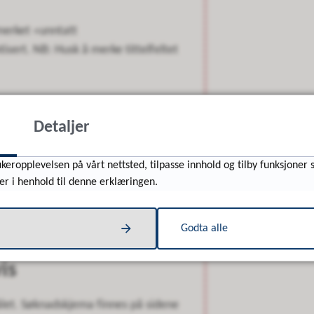
merket «unntatt
isert. NB: Husk å merke tittelfeltet
 skal
Detaljer
alføring.
keropplevelsen på vårt nettsted, tilpasse innhold og tilby funksjoner 
er i henhold til denne erklæringen.
ger.
Godta alle
is
let. Søknadskjema finnes på sidene