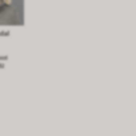
sdal
post
82