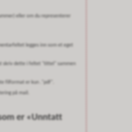
ummer) eller om du representerer
entarfeltet legges inn som et eget
skriv dette i feltet "tittel" sammen
e filformat er kun ."pdf".
tering på mail.
som er «Unntatt