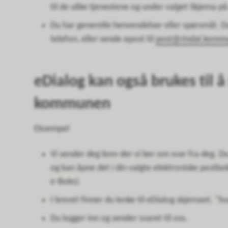
til de ulike tjenestene og under valget Skjema p
Du har generelle henvendelser eller spørsmål. D
telefon, eller sende epost til
post@rindal.komm
eDialog kan også brukes til å
kommunen
Eksempel
Vi sender deg brev der vi ber om svar fra deg. Du
og kan åpne det i din valgte elektroniske postbok
e-Boks).
I brevet finner du lenke til eDialog skjemaet. "
Du logger inn og sender svaret til oss.