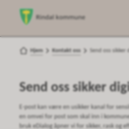
Du er her:
Hjem
Kontakt oss
Send oss sikker 
Send oss sikker dig
E-post kan være en usikker kanal for sens
en omvei for post som skal inn i kommune
bruk eDialog åpner vi for sikker, rask og e