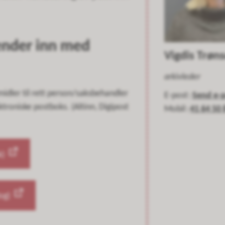
ender inn med
Vigdis Trøn
arkivleder
idler til rett person/saksbehandler
E-post
Send e-
ktroniske postboks. (Altinn, Digipost
Mobil
41 64 50 
k)
og)