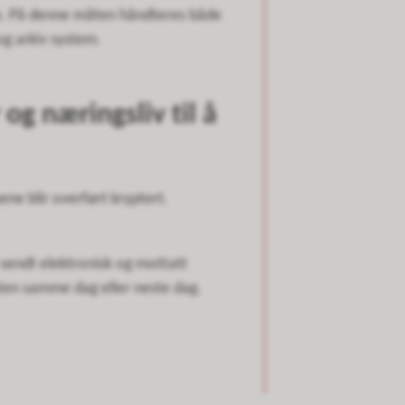
tem. På denne måten håndteres både
 og arkiv system.
og næringsliv til å
ene blir overført kryptert.
sendt elektronisk og mottatt
sten samme dag eller neste dag.