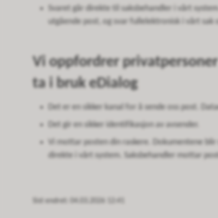
Svaret går direkte til saksbehandler i vårt sys
utgående post, og svar fullelektronisk i vårt sak
Vi oppfordrer privatpersoner 
ta i bruk eDialog
Det er en sikker kanal for å sende oss post. Data
Det gir en sikker identifikasjon av avsender.
Vi mottar posten din raskere. Dokumentene blir 
direkte i vårt system. Saksbehandler mottar po
Sist endret
04.03.2026 12:41