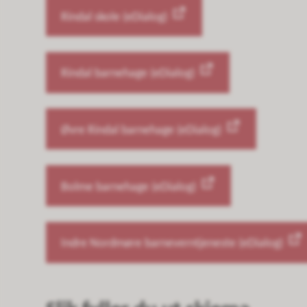
Rindal skole (eDialog)
Rindal barnehage (eDialog)
Øvre Rindal barnehage (eDialog)
Bolme barnehage (eDialog)
Indre Nordmøre barneverntjeneste (eDialog)