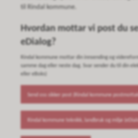
til Rindal kommune.
Hvordan mottar vi post du s
eDialog?
Rindal kommune mottar din innsending og videreform
samme dag eller neste dag. Svar sender du til din ele
eller eBoks)
Send oss sikker post (Rindal kommune postmotta
Rindal kommune teknikk, landbruk og miljø (eDial