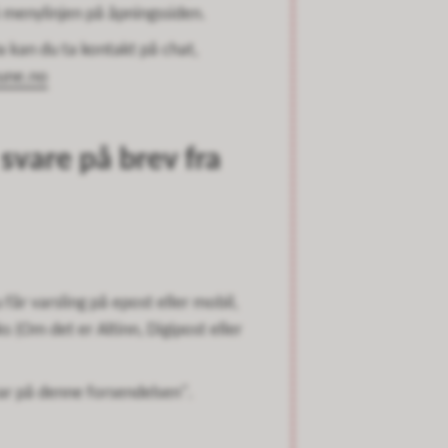
å menylinjen på åpningssiden.
a kan du ta kontakt på chat,
une.no
 svare på brev fra
 får varsling på epost eller mobil,
s (Om det er Altinn, Digipost eller
Svar på denne forsendelsen".