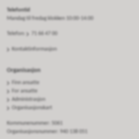
Telefontid
Mandag til fredag klokken 10:00-14:00
Telefon:
71 66 47 00
Kontaktinformasjon
Organisasjon
Finn ansatte
For ansatte
Administrasjon
Organisasjonskart
Kommunenummer: 5061
Organisasjonsnummer: 940 138 051