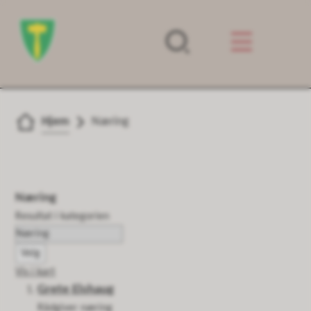
Forsiden
Du er her:
Hjem
Næring
Næring
Resultat i kategorien
Velg
Vis i kart
Grete Elshaug
Rådgiver næring