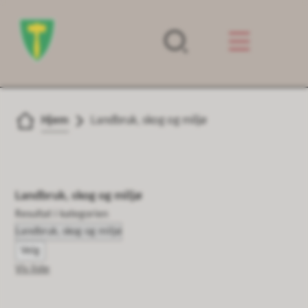
Forsiden
Du er her:
Hjem
Landbruk, skog og miljø
Landbruk, skog og miljø
Resultat i kategorien
Velg
Vis liste