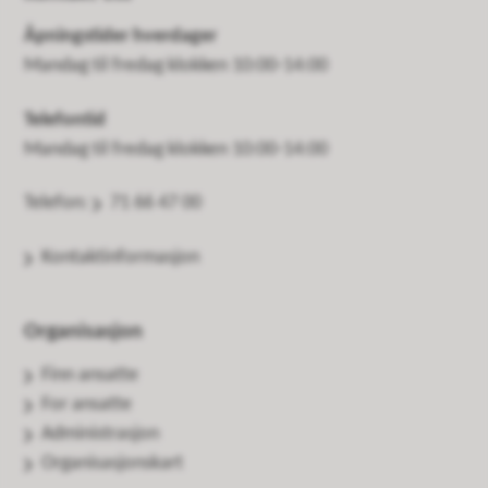
Åpningstider hverdager
Mandag til fredag klokken 10:00-14:00
Telefontid
Mandag til fredag klokken 10:00-14:00
Telefon:
71 66 47 00
Kontaktinformasjon
Organisasjon
Finn ansatte
For ansatte
Administrasjon
Organisasjonskart