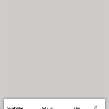
Fant du det du lette etter?
Samtykke
Detaljer
Om